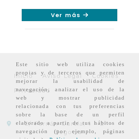
Ver más
Este sitio web utiliza cookies
propias y de terceros que permiten
Inicio
Aviso Legal
Cookies
mejorar la usabilidad de
navegación, analizar el uso de la
Privacidad
web y mostrar publicidad
relacionada con tus preferencias
sobre la base de un perfil
elaborado a partir de tus hábitos de
C/ Fernán García, 1 - 2º -
navegación (por ejemplo, páginas
Segovia